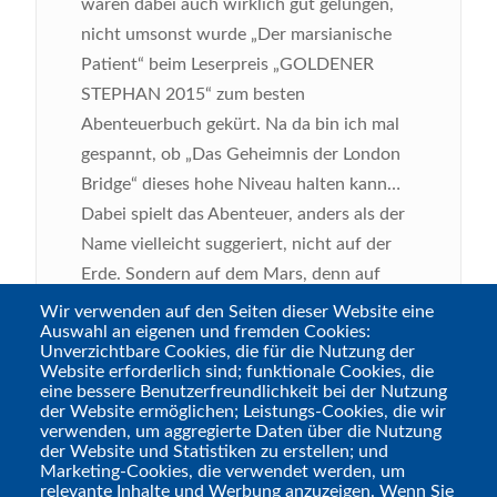
waren dabei auch wirklich gut gelungen,
nicht umsonst wurde „Der marsianische
Patient“ beim Leserpreis „GOLDENER
STEPHAN 2015“ zum besten
Abenteuerbuch gekürt. Na da bin ich mal
gespannt, ob „Das Geheimnis der London
Bridge“ dieses hohe Niveau halten kann…
Dabei spielt das Abenteuer, anders als der
Name vielleicht suggeriert, nicht auf der
Erde. Sondern auf dem Mars, denn auf
diesem ist die geheime britische
Wir verwenden auf den Seiten dieser Website eine
Auswahl an eigenen und fremden Cookies:
Forschungsraumstation London Bridge
Unverzichtbare Cookies, die für die Nutzung der
abgestürzt. An Bord befanden sich
Website erforderlich sind; funktionale Cookies, die
eine bessere Benutzerfreundlichkeit bei der Nutzung
zahlreiche Wissenschaftler, darunter auch
der Website ermöglichen; Leistungs-Cookies, die wir
der Mann von Lady Edith Tillington. Diese
verwenden, um aggregierte Daten über die Nutzung
der Website und Statistiken zu erstellen; und
ältere Dame bittet nun die Spieler, sie auf
Marketing-Cookies, die verwendet werden, um
ihrer Suche nach der London Bridge zu
relevante Inhalte und Werbung anzuzeigen. Wenn Sie