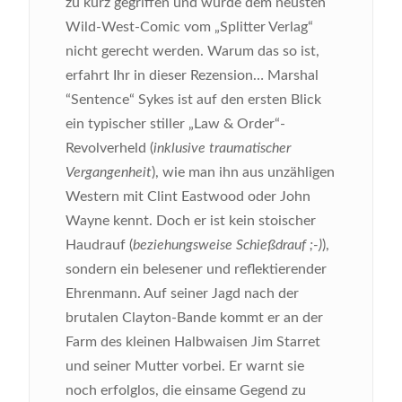
zu kurz gegriffen und würde dem neusten
Wild-West-Comic vom „Splitter Verlag“
nicht gerecht werden. Warum das so ist,
erfahrt Ihr in dieser Rezension…
Marshal
“Sentence“ Sykes ist auf den ersten Blick
ein typischer stiller „Law & Order“-
Revolverheld (
inklusive traumatischer
Vergangenheit
), wie man ihn aus unzähligen
Western mit Clint Eastwood oder John
Wayne kennt. Doch er ist kein stoischer
Haudrauf (
beziehungsweise Schießdrauf ;-)
),
sondern ein belesener und reflektierender
Ehrenmann. Auf seiner Jagd nach der
brutalen Clayton-Bande kommt er an der
Farm des kleinen Halbwaisen Jim Starret
und seiner Mutter vorbei. Er warnt sie
noch erfolglos, die einsame Gegend zu