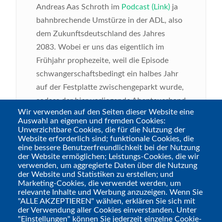
Andreas Aas Schroth im
Podcast (Link)
ja
bahnbrechende Umstürze in der ADL, also
dem Zukunftsdeutschland des Jahres
2083. Wobei er uns das eigentlich im
Frühjahr prophezeite, weil die Episode
schwangerschaftsbedingt ein halbes Jahr
auf der Festplatte zwischengeparkt wurde,
sodass der hier vorliegende Abenteuerband
Wir verwenden auf den Seiten dieser Website eine
sogar einige wenige Tage vor dem Podcast
Auswahl an eigenen und fremden Cookies:
erschien ;-) Nun hat er dank „Pegasus
Unverzichtbare Cookies, die für die Nutzung der
Website erforderlich sind; funktionale Cookies, die
Spiele“ auch seinen Weg in meine Hände
eine bessere Benutzerfreundlichkeit bei der Nutzung
gefunden, außerdem ist die Winterzeit ja in
der Website ermöglichen; Leistungs-Cookies, die wir
verwenden, um aggregierte Daten über die Nutzung
meiner Spielgruppe traditionell die
der Website und Statistiken zu erstellen; und
„Shadowrun“-Zeit, also gucken wir uns mal
Marketing-Cookies, die verwendet werden, um
relevante Inhalte und Werbung anzuzeigen. Wenn Sie
an, ob Andreas ein wenig übertrieben hat.
"ALLE AKZEPTIEREN" wählen, erklären Sie sich mit
Spoiler: Nein!
der Verwendung aller Cookies einverstanden. Unter
"Einstellungen" können Sie jederzeit einzelne Cookie-