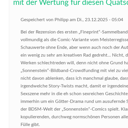
mit der Wertung für diesen Quats
Gespeichert von
Philipp
am
Di., 23.12.2025 - 05:04
Bei der Rezension des ersten „Fineprint“-Sammelband
vollmundig als die Comic-Variante vom Meisterregiss
Schauwerte ohne Ende, aber wenn auch noch der Au
ein wenig zu sehr am kreativen Rad gedreht... Nicht, d
Werken schlechtreden will, denn nicht ohne Grund ha
„Sonnenstein“-Bildband-Crowdfunding mit viel zu viel G
nicht davon ablenken, dass ich manchmal glaube, das
irgendwelche Story-Twists macht, damit er irgendeine
Sexszene mehr in die eh schon sexreichen Geschichten
immerhin um ein Götter-Drama rund um ausufernde Se
der BDSM-Welt der „Sonnenstein“-Comics spielt. Klar
kopulierenden, durchweg normschönen Personen aller
Fülle gibt.