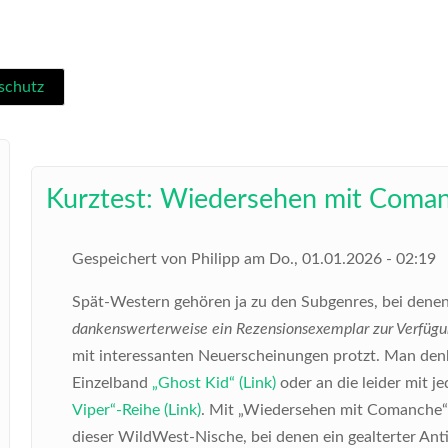
schutz
Kurztest: Wiedersehen mit Coma
Gespeichert von
Philipp
am
Do., 01.01.2026 - 02:19
Spät-Western gehören ja zu den Subgenres, bei denen d
dankenswerterweise ein Rezensionsexemplar zur Verfügun
mit interessanten Neuerscheinungen protzt. Man denk
Einzelband
„Ghost Kid“ (Link)
oder an die leider mit 
Viper“-Reihe (Link)
. Mit „Wiedersehen mit Comanche“ 
dieser WildWest-Nische, bei denen ein gealterter Anti