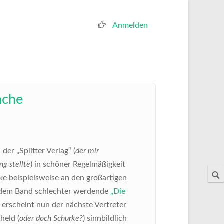
Anmelden
Benutzermenü
nche
er „Splitter Verlag“ (
der mir
g stellte
) in schöner Regelmäßigkeit
e beispielsweise an den großartigen
jedem Band schlechter werdende
„Die
erscheint nun der nächste Vertreter
held (
oder doch Schurke?
) sinnbildlich