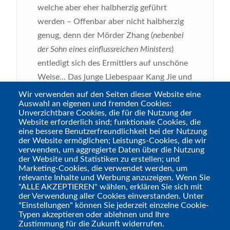
welche aber eher halbherzig geführt
werden – Offenbar aber nicht halbherzig
genug, denn der Mörder Zhang (
nebenbei
der Sohn eines einflussreichen Ministers
)
entledigt sich des Ermittlers auf unschöne
Weise... Das junge Liebespaar Kang Jie und
Nuo, welches sich eigentlich nur zu einem
Wir verwenden auf den Seiten dieser Website eine
Auswahl an eigenen und fremden Cookies:
heimlichen Stelldichein treffen wollte,
Unverzichtbare Cookies, die für die Nutzung der
beobachtet den Mord. Sie werden
Website erforderlich sind; funktionale Cookies, die
eine bessere Benutzerfreundlichkeit bei der Nutzung
entdeckt, doch kurz vor knapp betritt die
der Website ermöglichen; Leistungs-Cookies, die wir
geheimnisvolle Ronin Yukio die Szene und
verwenden, um aggregierte Daten über die Nutzung
der Website und Statistiken zu erstellen; und
rettet ihnen das Leben. Zhang kann fliehen,
Marketing-Cookies, die verwendet werden, um
doch hetzt er dem nun flüchtenden Trio
relevante Inhalte und Werbung anzuzeigen. Wenn Sie
"ALLE AKZEPTIEREN" wählen, erklären Sie sich mit
seine Schergen hinterher... Nachdem die
der Verwendung aller Cookies einverstanden. Unter
Ausgangslage skizziert ist und die zentralen
"Einstellungen" können Sie jederzeit einzelne Cookie-
Typen akzeptieren oder ablehnen und Ihre
Figuren eingeführt wurden, was ca.
Zustimmung für die Zukunft widerrufen.
Tags