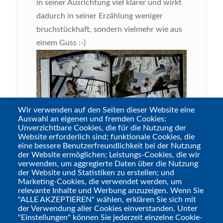
in seiner Ausrichtung viel klarer und wirkt
dadurch in seiner Erzählung weniger
bruchstückhaft, sondern vielmehr wie aus
einem Guss :-)
Wir verwenden auf den Seiten dieser Website eine
Auswahl an eigenen und fremden Cookies:
Unverzichtbare Cookies, die für die Nutzung der
Website erforderlich sind; funktionale Cookies, die
eine bessere Benutzerfreundlichkeit bei der Nutzung
der Website ermöglichen; Leistungs-Cookies, die wir
verwenden, um aggregierte Daten über die Nutzung
der Website und Statistiken zu erstellen; und
Weiterhin begleitet „Mezolith“ den jungen
Marketing-Cookies, die verwendet werden, um
Steinzeitmenschen Poika, welcher vor
relevante Inhalte und Werbung anzuzeigen. Wenn Sie
"ALLE AKZEPTIEREN" wählen, erklären Sie sich mit
10.000 Jahren an der östlichen Küste
der Verwendung aller Cookies einverstanden. Unter
Großbritanniens lebte, auf seinem Weg
"Einstellungen" können Sie jederzeit einzelne Cookie-