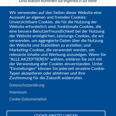
Und warum kommen da eigentlich so viele
Nazis drin vor? Genau das beantwortet
Wir verwenden auf den Seiten dieser Website eine
uns diesmal der Erfolgsautor Peter
Auswahl an eigenen und fremden Cookies:
Unverzichtbare Cookies, die für die Nutzung der
Hohmann, dessen Weltkriegspulp-
Website erforderlich sind; funktionale Cookies, die
Alternativgeschichte "Operation Thule"
eine bessere Benutzerfreundlichkeit bei der Nutzung
der Website ermöglichen; Leistungs-Cookies, die wir
gerade für einen großen Streaming-
verwenden, um aggregierte Daten über die Nutzung
Anbieter verfilmt wird.
der Website und Statistiken zu erstellen; und
Marketing-Cookies, die verwendet werden, um
relevante Inhalte und Werbung anzuzeigen. Wenn Sie
"ALLE AKZEPTIEREN" wählen, erklären Sie sich mit
der Verwendung aller Cookies einverstanden. Unter
"Einstellungen" können Sie jederzeit einzelne Cookie-
Typen akzeptieren oder ablehnen und Ihre
Zustimmung für die Zukunft widerrufen.
Datenschutzerklärung
Impressum
Cookie-Dokumentation
Tags
COOKIE-EINSTELLUNGEN