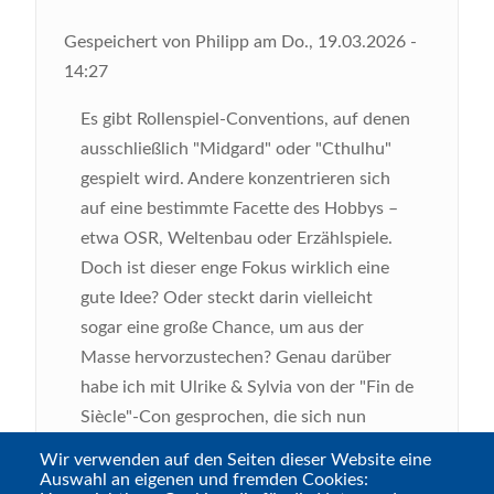
Gespeichert von
Philipp
am
Do., 19.03.2026 -
14:27
Es gibt Rollenspiel‑Conventions, auf denen
ausschließlich "Midgard" oder "Cthulhu"
gespielt wird. Andere konzentrieren sich
auf eine bestimmte Facette des Hobbys –
etwa OSR, Weltenbau oder Erzählspiele.
Doch ist dieser enge Fokus wirklich eine
gute Idee? Oder steckt darin vielleicht
sogar eine große Chance, um aus der
Masse hervorzustechen? Genau darüber
habe ich mit Ulrike & Sylvia von der "Fin de
Siècle"‑Con gesprochen, die sich nun
schon zum vierten Mal in Folge ganz
Wir verwenden auf den Seiten dieser Website eine
bewusst auf Rollenspiele rund um die
Auswahl an eigenen und fremden Cookies: