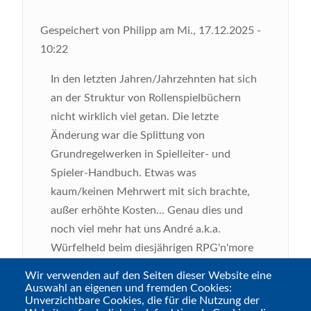
Gespeichert von
Philipp
am
Mi., 17.12.2025 -
10:22
In den letzten Jahren/Jahrzehnten hat sich
an der Struktur von Rollenspielbüchern
nicht wirklich viel getan. Die letzte
Änderung war die Splittung von
Grundregelwerken in Spielleiter- und
Spieler-Handbuch. Etwas was
kaum/keinen Mehrwert mit sich brachte,
außer erhöhte Kosten... Genau dies und
noch viel mehr hat uns André a.k.a.
Würfelheld beim diesjährigen RPG'n'more
Podwichteln gefragt. Und daher haben wir
Wir verwenden auf den Seiten dieser Website eine
uns mit Thomas Michalski einfach mal den
Auswahl an eigenen und fremden Cookies:
Unverzichtbare Cookies, die für die Nutzung der
Verlagsleiter vom Platzhirsch "Ulisses