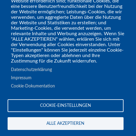
Website erforderlich sind; funktionale Cookies, die
Spiele" als Gast geholt, damit der zu dieser
eine bessere Benutzerfreundlichkeit bei der Nutzung
der Website ermöglichen; Leistungs-Cookies, die wir
Fragestellung seine Gedanken darlegen
verwenden, um aggregierte Daten über die Nutzung
kann.
der Website und Statistiken zu erstellen; und
Marketing-Cookies, die verwendet werden, um
relevante Inhalte und Werbung anzuzeigen. Wenn Sie
"ALLE AKZEPTIEREN" wählen, erklären Sie sich mit
der Verwendung aller Cookies einverstanden. Unter
"Einstellungen" können Sie jederzeit einzelne Cookie-
Typen akzeptieren oder ablehnen und Ihre
Zustimmung für die Zukunft widerrufen.
Datenschutzerklärung
Impressum
Cookie-Dokumentation
Tags
COOKIE-EINSTELLUNGEN
Podcast
ALLE AKZEPTIEREN