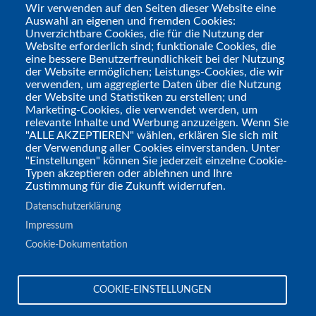
Wir verwenden auf den Seiten dieser Website eine
als Gesamtwerk ist das vom „Splitter
Auswahl an eigenen und fremden Cookies:
Verlag“ (
der mir dankenswerterweise ein
Unverzichtbare Cookies, die für die Nutzung der
Website erforderlich sind; funktionale Cookies, die
Rezensionsexemplar zur Verfügung gestellt
eine bessere Benutzerfreundlichkeit bei der Nutzung
hat
) für 25 € publizierte Hardcover einfach
der Website ermöglichen; Leistungs-Cookies, die wir
verwenden, um aggregierte Daten über die Nutzung
ein düsterer Action-Rausch. Und daher
der Website und Statistiken zu erstellen; und
gibt es auch ein positives...
Marketing-Cookies, die verwendet werden, um
relevante Inhalte und Werbung anzuzeigen. Wenn Sie
"ALLE AKZEPTIEREN" wählen, erklären Sie sich mit
Fazit
: Zombies sind ausgelutscht, der
der Verwendung aller Cookies einverstanden. Unter
Wilde Westen ebenso. Aber die Mischung
"Einstellungen" können Sie jederzeit einzelne Cookie-
Typen akzeptieren oder ablehnen und Ihre
machts, denn
„Canary“ (Link)
erfreut den
Zustimmung für die Zukunft widerrufen.
Genre-Fan mit einer spannenden,
Datenschutzerklärung
vorwärtsdrängenden Geschichte und
Impressum
wirklich atmosphärischen Zeichnungen.
Cookie-Dokumentation
Ein Genre-Tipp!
Tags
COOKIE-EINSTELLUNGEN
Comics