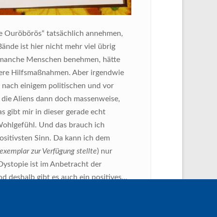
e Ouröbörös“ tatsächlich annehmen,
de ist hier nicht mehr viel übrig
ier manche Menschen benehmen, hätte
hwere Hilfsmaßnahmen. Aber irgendwie
 nach einigem politischen und vor
 die Aliens dann doch massenweise,
s gibt mir in dieser gerade echt
ohlgefühl. Und das brauch ich
positivsten Sinn. Da kann ich dem
exemplar zur Verfügung stellte
) nur
Dystopie ist im Anbetracht der
 deshalb gibt es auch ein positives...
eckenweise zwar düsterer sein, als es
bleibt doch noch genug Hoffnung, um