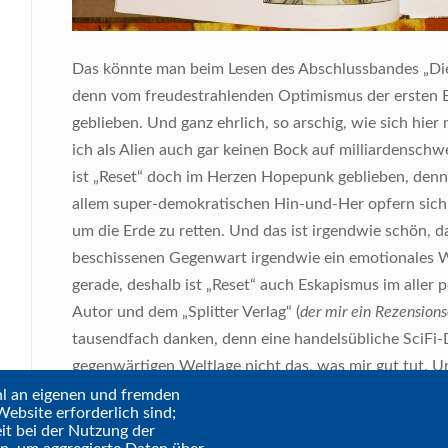
Das könnte man beim Lesen des Abschlussbandes „Di
denn vom freudestrahlenden Optimismus der ersten Bän
geblieben. Und ganz ehrlich, so arschig, wie sich h
ich als Alien auch gar keinen Bock auf milliardensc
ist „Reset“ doch im Herzen Hopepunk geblieben, denn
allem super-demokratischen Hin-und-Her opfern sich
um die Erde zu retten. Und das ist irgendwie schön, da
beschissenen Gegenwart irgendwie ein emotionales W
gerade, deshalb ist „Reset“ auch Eskapismus im aller 
Autor und dem „Splitter Verlag“ (
der mir ein Rezensions
tausendfach danken, denn eine handelsübliche SciFi-
gegenwärtigen Weltlage nicht das, was mir gut tut. Und
hl an eigenen und fremden
Fazit
:
„Die Ouröbörös“ (Link)
mag als großes Finale str
ebsite erforderlich sind;
it bei der Nutzung der
andere Bände des „Reset“-Reihe sind, aber am Ende 