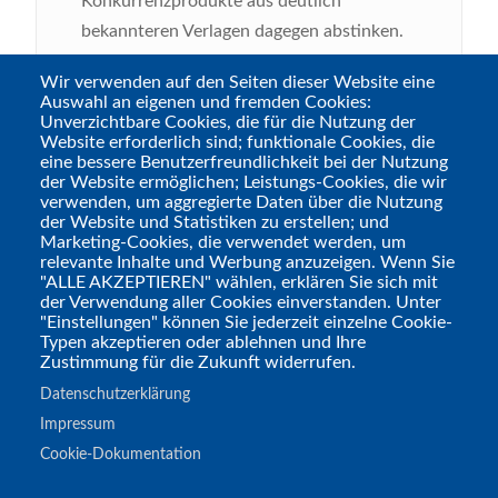
Konkurrenzprodukte aus deutlich
bekannteren Verlagen dagegen abstinken.
Klar, es gibt den ein oder anderen
Wir verwenden auf den Seiten dieser Website eine
Schreibfehler, und die Struktur der Texte
Auswahl an eigenen und fremden Cookies:
hätte man noch etwas verfeinern können –
Unverzichtbare Cookies, die für die Nutzung der
Website erforderlich sind; funktionale Cookies, die
Aber das sind winzige Kritikpünktchen an
eine bessere Benutzerfreundlichkeit bei der Nutzung
einem phantastischen Meisterwerk. Ich bin
der Website ermöglichen; Leistungs-Cookies, die wir
verwenden, um aggregierte Daten über die Nutzung
also ganz offensichtlich ausgesprochen
der Website und Statistiken zu erstellen; und
begeistert, deshalb gibt es auch ein
Marketing-Cookies, die verwendet werden, um
relevante Inhalte und Werbung anzuzeigen. Wenn Sie
überschwängliches...
"ALLE AKZEPTIEREN" wählen, erklären Sie sich mit
der Verwendung aller Cookies einverstanden. Unter
Fazit
: Selten hat mich ein Rollenspiel aus
"Einstellungen" können Sie jederzeit einzelne Cookie-
Typen akzeptieren oder ablehnen und Ihre
dem Stand weg so sehr begeistert wie
Zustimmung für die Zukunft widerrufen.
„After the Moonfall“ (Link)
. Super kreativ,
Datenschutzerklärung
super hübsch, super erzählerisch! Für mich
Impressum
das erste Rollenspiel-Highlight des jungen
Cookie-Dokumentation
Jahres!