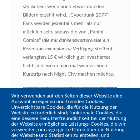
stylischen, wenn auch etwas dunklen
Bildern erzählt wird. „Cyberpunk 2077“-
Fans werden jedenfalls mehr als nur
glücklich sein, sodass die von „Panini
Comics“ (
die mir dankenswerterweise ein
Rezensionsexemplar zur Verfügung stellten
)
verlangten 15 € wirklich gut investiertes
Geld sind, wenn man mal wieder einen
Kurztrip nach Night City machen möchte.
Bild
Wir verwenden auf den Seiten dieser Website eine
Auswahl an eigenen und fremden Cookies:
Unverzichtbare Cookies, die für die Nutzung der
Website erforderlich sind; funktionale Cookies, die
eine bessere Benutzerfreundlichkeit bei der Nutzung
der Website ermöglichen; Leistungs-Cookies, die wir
verwenden, um aggregierte Daten über die Nutzung
der Website und Statistiken zu erstellen; und