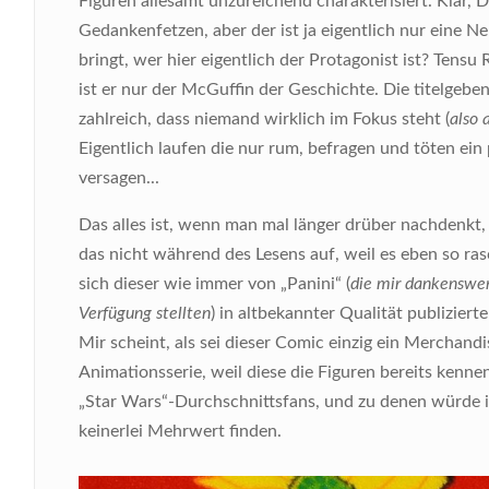
Figuren allesamt unzureichend charakterisiert. Klar, 
Gedankenfetzen, aber der ist ja eigentlich nur eine N
bringt, wer hier eigentlich der Protagonist ist? Tensu 
ist er nur der McGuffin der Geschichte. Die titelgebe
zahlreich, dass niemand wirklich im Fokus steht (
also 
Eigentlich laufen die nur rum, befragen und töten ein 
versagen...
Das alles ist, wenn man mal länger drüber nachdenkt, 
das nicht während des Lesens auf, weil es eben so ras
sich dieser wie immer von „Panini“ (
die mir dankenswer
Verfügung stellten
) in altbekannter Qualität publizier
Mir scheint, als sei dieser Comic einzig ein Merchand
Animationsserie, weil diese die Figuren bereits kennen
„Star Wars“-Durchschnittsfans, und zu denen würde i
keinerlei Mehrwert finden.