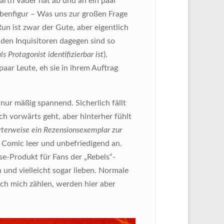
Darth Vader hat ab und an ein paar
ebenfigur – Was uns zur großen Frage
Run ist zwar der Gute, aber eigentlich
nden Inquisitoren dagegen sind so
als Protagonist identifizierbar ist
).
paar Leute, eh sie in ihrem Auftrag
nur mäßig spannend. Sicherlich fällt
ch vorwärts geht, aber hinterher fühlt
terweise ein Rezensionsexemplar zur
te Comic leer und unbefriedigend an.
ise-Produkt für Fans der „Rebels“-
 und vielleicht sogar lieben. Normale
ch mich zählen, werden hier aber