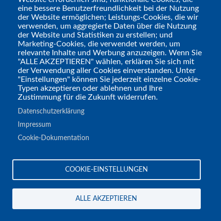
eine bessere Benutzerfreundlichkeit bei der Nutzung
Warum sollte ich mich
der Website ermöglichen; Leistungs-Cookies, die wir
für nur ein Lieblings-
verwenden, um aggregierte Daten über die Nutzung
der Website und Statistiken zu erstellen; und
Etwas (
Setting, Spiel,
Marketing-Cookies, die verwendet werden, um
Genre oder was auch
relevante Inhalte und Werbung anzuzeigen. Wenn Sie
"ALLE AKZEPTIEREN" wählen, erklären Sie sich mit
immer
) entscheiden?
der Verwendung aller Cookies einverstanden. Unter
"Einstellungen" können Sie jederzeit einzelne Cookie-
Typen akzeptieren oder ablehnen und Ihre
Zustimmung für die Zukunft widerrufen.
Tabulaludo (Link)
beschenkt
Per Anhalter
Datenschutzerklärung
durch die Phantastik (Link)
mit:
Impressum
Cookie-Dokumentation
Themenvorschlag #1 -
Brettspiel-Rollenspiel-
COOKIE-EINSTELLUNGEN
Crossover? Gut oder
schlecht? Beispiel
ALLE AKZEPTIEREN
Gloomhaven: Regelflut
und eingeschränkte