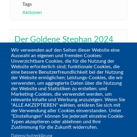
Tags
Aktionen
Der Goldene Stephan 2024
– Ein Ende und ein Anfang
Wir verwenden auf den Seiten dieser Website eine
Auswahl an eigenen und fremden Cookies:
Unverzichtbare Cookies, die für die Nutzung der
Website erforderlich sind; funktionale Cookies, die
eine bessere Benutzerfreundlichkeit bei der Nutzung
Gespeichert von
Philipp
am
Sa., 21.09.2024 -
der Website ermöglichen; Leistungs-Cookies, die wir
21:00
verwenden, um aggregierte Daten über die Nutzung
der Website und Statistiken zu erstellen; und
Der Goldene Stephan? Nicht mehr
Marketing-Cookies, die verwendet werden, um
relevante Inhalte und Werbung anzuzeigen. Wenn Sie
PEN&P? Und eine Abstimmung schon im
"ALLE AKZEPTIEREN" wählen, erklären Sie sich mit
September, obwohl die Verleihung ja erst
der Verwendung aller Cookies einverstanden. Unter
"Einstellungen" können Sie jederzeit einzelne Cookie-
Ende November ist? Was ist denn da los?
Typen akzeptieren oder ablehnen und Ihre
Zustimmung für die Zukunft widerrufen.
Datenschutzerklärung