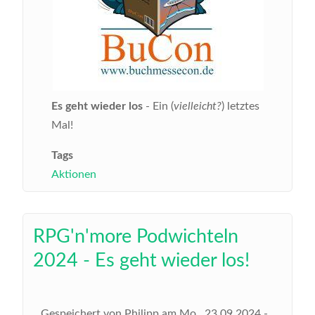
Es geht wieder los
- Ein (
vielleicht?
) letztes
Mal!
Tags
Aktionen
RPG'n'more Podwichteln
2024 - Es geht wieder los!
Gespeichert von
Philipp
am
Mo., 23.09.2024 -