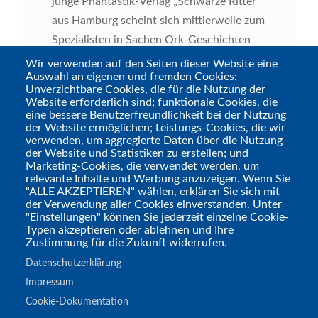
junge Phantastik-Verlag „Schwarze Ritter“
aus Hamburg scheint sich mittlerweile zum
Spezialisten in Sachen Ork-Geschichten
gemausert zu haben: Der Siegeszug begann
Wir verwenden auf den Seiten dieser Website eine
Auswahl an eigenen und fremden Cookies:
mit dem illustrierten Kinderbuch „Mein
Unverzichtbare Cookies, die für die Nutzung der
Papa ist ein Ork!“, welches die Herzen
Website erforderlich sind; funktionale Cookies, die
eine bessere Benutzerfreundlichkeit bei der Nutzung
selbst hartgesottener
Rollenspiel-Opas
der Website ermöglichen; Leistungs-Cookies, die wir
(Link)
schmelzen ließ. Der Nachfolger
verwenden, um aggregierte Daten über die Nutzung
der Website und Statistiken zu erstellen; und
„Mein bester Freund ist ein Goblin!“ war
Marketing-Cookies, die verwendet werden, um
dann ebenso knuffig und sogar noch einen
relevante Inhalte und Werbung anzuzeigen. Wenn Sie
"ALLE AKZEPTIEREN" wählen, erklären Sie sich mit
Hauch spannender, sodass er verdient den
der Verwendung aller Cookies einverstanden. Unter
diesjährigen
Blog-Leserpreis (Link)
für das
"Einstellungen" können Sie jederzeit einzelne Cookie-
Typen akzeptieren oder ablehnen und Ihre
beste Kinder-/Jungendbuch erhielt.
Zustimmung für die Zukunft widerrufen.
Tags
Datenschutzerklärung
Literatur
Impressum
Cookie-Dokumentation