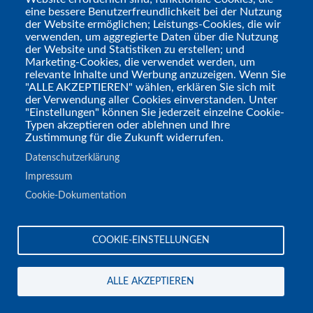
eine bessere Benutzerfreundlichkeit bei der Nutzung
Wenn sie was
der Website ermöglichen; Leistungs-Cookies, die wir
Wichtiges zu sagen
verwenden, um aggregierte Daten über die Nutzung
der Website und Statistiken zu erstellen; und
haben, dann sollten sie
Marketing-Cookies, die verwendet werden, um
sich einen guten Job
relevante Inhalte und Werbung anzuzeigen. Wenn Sie
"ALLE AKZEPTIEREN" wählen, erklären Sie sich mit
suchen, weil sie von
der Verwendung aller Cookies einverstanden. Unter
der Musik allein
"Einstellungen" können Sie jederzeit einzelne Cookie-
Typen akzeptieren oder ablehnen und Ihre
niemals leben könnten.
Zustimmung für die Zukunft widerrufen.
An die, die durch
Datenschutzerklärung
Musik reich geworden
Impressum
sind, wird man sich in
Cookie-Dokumentation
200 Jahren kaum noch
erinnern (
z.B. Dieter
COOKIE-EINSTELLUNGEN
Bohlen
). Weil sie die
Musik nicht
weiterentwickelt
ALLE AKZEPTIEREN
haben. Oder erinnert