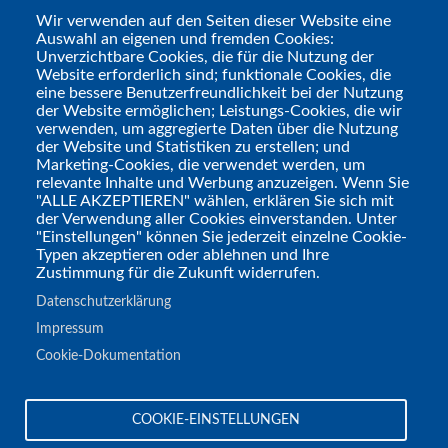
Während der
Wir verwenden auf den Seiten dieser Website eine
Auswahl an eigenen und fremden Cookies:
Hauptrunde könnt ihr
Unverzichtbare Cookies, die für die Nutzung der
dann den endgültigen
Website erforderlich sind; funktionale Cookies, die
eine bessere Benutzerfreundlichkeit bei der Nutzung
Gewinner bestimmen.
der Website ermöglichen; Leistungs-Cookies, die wir
Pro Kategorie und
verwenden, um aggregierte Daten über die Nutzung
der Website und Statistiken zu erstellen; und
Runde haben alle
Marketing-Cookies, die verwendet werden, um
Abstimmenden jeweils
relevante Inhalte und Werbung anzuzeigen. Wenn Sie
"ALLE AKZEPTIEREN" wählen, erklären Sie sich mit
eine Stimme.
der Verwendung aller Cookies einverstanden. Unter
"Einstellungen" können Sie jederzeit einzelne Cookie-
Typen akzeptieren oder ablehnen und Ihre
Zustimmung für die Zukunft widerrufen.
Jetzt aber genug der Vorrede, kommen wir
Datenschutzerklärung
zur Abstimmung.
Klickt dafür einfach auf
Impressum
diesen Link oder geht direkt auf
Cookie-Dokumentation
www.goldenerstephan.de (Link)
!
Tags
COOKIE-EINSTELLUNGEN
Aktionen