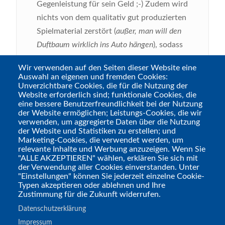
Gegenleistung für sein Geld ;-) Zudem wird
nichts von dem qualitativ gut produzierten
Spielmaterial zerstört (
außer, man will den
Duftbaum wirklich ins Auto hängen
), sodass
man den Fall problemlos weiterreichen
Wir verwenden auf den Seiten dieser Website eine
kann. Also insgesamt geht mein Daumen
Auswahl an eigenen und fremden Cookies:
nach oben, daher es gibt ein positives...
Unverzichtbare Cookies, die für die Nutzung der
Website erforderlich sind; funktionale Cookies, die
eine bessere Benutzerfreundlichkeit bei der Nutzung
Fazit
:
„Black Cat Files #1 UFOs über
der Website ermöglichen; Leistungs-Cookies, die wir
Eastview“ (Link)
ist ein überaus
verwenden, um aggregierte Daten über die Nutzung
der Website und Statistiken zu erstellen; und
ambitioniertes Erstlingswerk, welches viel
Marketing-Cookies, die verwendet werden, um
Spaß macht und verdeutlicht, dass dieses
relevante Inhalte und Werbung anzuzeigen. Wenn Sie
"ALLE AKZEPTIEREN" wählen, erklären Sie sich mit
Mystery-Krimispiel-Konzept unglaubliches
der Verwendung aller Cookies einverstanden. Unter
Potential hat. Ein paar Kinderkrankheiten
"Einstellungen" können Sie jederzeit einzelne Cookie-
Typen akzeptieren oder ablehnen und Ihre
gibt es zwar noch, zudem dürften sich
Zustimmung für die Zukunft widerrufen.
manche Spielende an der starken KI-
Datenschutzerklärung
Nutzung stören, aber ich bin schon sehr
Impressum