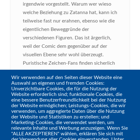
irgendwie vorgestellt. Warum wer wieso
welche Beziehung zu Zatanna hat, kann ich
teilweise fast nur erahnen, ebenso wie die
eigentlichen Beweggründe der
verschiedenen Figuren. Das ist ärgerlich,
weil der Comic dem gegenüber auf der
visuellen Ebene sehr wohl überzeugt.
Puristische Zeichen-Fans finden sicherlich
was zu meckern, aber insgesamt sieht das
Wir verwenden auf den Seiten dieser Website eine
alles sehr hübsch aus, auch wenn ich
Auswahl an eigenen und fremden Cookies:
manchmal von der kreativen Panel-
Unverzichtbare Cookies, die für die Nutzung der
Website erforderlich sind; funktionale Cookies, die
Aufteilung leicht überfordert war. Aber das
eine bessere Benutzerfreundlichkeit bei der Nutzung
nutzt halt alles nix, wenn die Story mich
der Website ermöglichen; Leistungs-Cookies, die wir
verwenden, um aggregierte Daten über die Nutzung
langweilt, weil ich einfach keine
der Website und Statistiken zu erstellen; und
Anknüpfungspunkte habe...
Marketing-Cookies, die verwendet werden, um
relevante Inhalte und Werbung anzuzeigen. Wenn Sie
"ALLE AKZEPTIEREN" wählen, erklären Sie sich mit
Fazit
:
„Zatanna: Das magische Schwert“
der Verwendung aller Cookies einverstanden. Unter