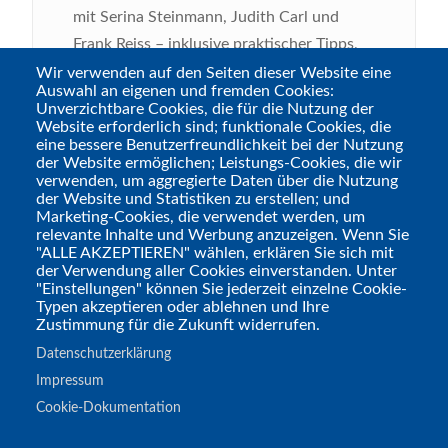
mit Serina Steinmann, Judith Carl und
Frank Reiss – inklusive praktischer Tipps,
persönlicher Erfahrungen und einem Blick
Wir verwenden auf den Seiten dieser Website eine
Auswahl an eigenen und fremden Cookies:
darauf, wie queere Perspektiven
Unverzichtbare Cookies, die für die Nutzung der
Rollenspielrunden bereichern können. Hört
Website erforderlich sind; funktionale Cookies, die
eine bessere Benutzerfreundlichkeit bei der Nutzung
rein und feiert mit uns den Pride Month
der Website ermöglichen; Leistungs-Cookies, die wir
am Spieltisch!
verwenden, um aggregierte Daten über die Nutzung
der Website und Statistiken zu erstellen; und
Marketing-Cookies, die verwendet werden, um
relevante Inhalte und Werbung anzuzeigen. Wenn Sie
"ALLE AKZEPTIEREN" wählen, erklären Sie sich mit
der Verwendung aller Cookies einverstanden. Unter
"Einstellungen" können Sie jederzeit einzelne Cookie-
Typen akzeptieren oder ablehnen und Ihre
Zustimmung für die Zukunft widerrufen.
Datenschutzerklärung
Impressum
Cookie-Dokumentation
Tags