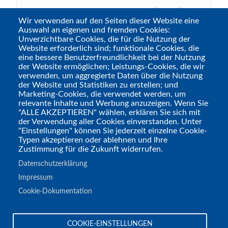
ein ganze Menge sexy Cosplayer (
m/w/d
),
Wir verwenden auf den Seiten dieser Website eine
ein paar ebenfalls sexy Dragqueens, in
Auswahl an eigenen und fremden Cookies:
diesem Jahr nur mittelprächtige Stars (
die
Unverzichtbare Cookies, die für die Nutzung der
Website erforderlich sind; funktionale Cookies, die
auch nochmal ordentlich Geld wollen
) und
eine bessere Benutzerfreundlichkeit bei der Nutzung
ein paar wenige Ausstellungsstücke &
der Website ermöglichen; Leistungs-Cookies, die wir
verwenden, um aggregierte Daten über die Nutzung
Panels... Vielleicht bin ich aber auch
der Website und Statistiken zu erstellen; und
einfach nicht die Zielgruppe, denn laut der
Marketing-Cookies, die verwendet werden, um
relevante Inhalte und Werbung anzuzeigen. Wenn Sie
Abschluss-Pressemitteilung war das hier
"ALLE AKZEPTIEREN" wählen, erklären Sie sich mit
wieder ein riesiger Erfolg mit sehr
der Verwendung aller Cookies einverstanden. Unter
"Einstellungen" können Sie jederzeit einzelne Cookie-
zufriedenen Besuchenden (
Schulnote 1,6 im
Typen akzeptieren oder ablehnen und Ihre
Durchschnitt
). Gerade wenn man sich für
Zustimmung für die Zukunft widerrufen.
Cosplay interessiert, um zu sehen und um
Datenschutzerklärung
selbst gesehen zu werden, ist das hier wohl
Impressum
die ideale Möglichkeit.
Cookie-Dokumentation
Tags
COOKIE-EINSTELLUNGEN
Messen & Cons