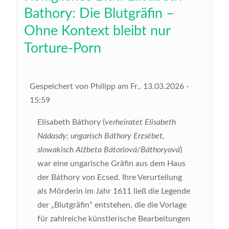
Bathory: Die Blutgräfin –
Ohne Kontext bleibt nur
Torture-Porn
Gespeichert von
Philipp
am
Fr., 13.03.2026 -
15:59
Elisabeth Báthory (
verheiratet Elisabeth
Nádasdy; ungarisch Báthory Erzsébet,
slowakisch Alžbeta Bátoriová/Báthoryová
)
war eine ungarische Gräfin aus dem Haus
der Báthory von Ecsed. Ihre Verurteilung
als Mörderin im Jahr 1611 ließ die Legende
der „Blutgräfin“ entstehen, die die Vorlage
für zahlreiche künstlerische Bearbeitungen