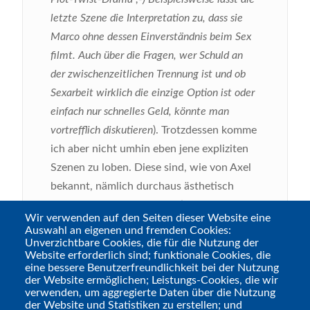
letzte Szene die Interpretation zu, dass sie
Marco ohne dessen Einverständnis beim Sex
filmt. Auch über die Fragen, wer Schuld an
der zwischenzeitlichen Trennung ist und ob
Sexarbeit wirklich die einzige Option ist oder
einfach nur schnelles Geld, könnte man
vortrefflich diskutieren
). Trotzdessen komme
ich aber nicht umhin eben jene expliziten
Szenen zu loben. Diese sind, wie von Axel
bekannt, nämlich durchaus ästhetisch
inszeniert und dabei realistisch genug, dass
Wir verwenden auf den Seiten dieser Website eine
man wirklich glaubt, dass hier „echte
Auswahl an eigenen und fremden Cookies:
Menschen“ Sex haben. Einige Praktiken
Unverzichtbare Cookies, die für die Nutzung der
Website erforderlich sind; funktionale Cookies, die
hätte ich nicht haben müssen, aber ich will
eine bessere Benutzerfreundlichkeit bei der Nutzung
jetzt auch kein Kink-Shaming betreiben, ist
der Website ermöglichen; Leistungs-Cookies, die wir
verwenden, um aggregierte Daten über die Nutzung
halt nur nicht mein Bier. Deswegen ändert
der Website und Statistiken zu erstellen; und