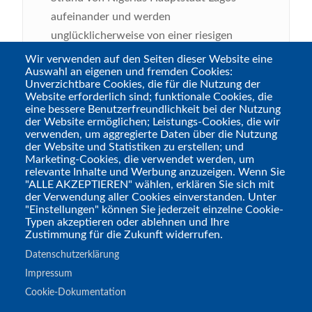
aufeinander und werden
unglücklicherweise von einer riesigen
Welle ins Meer gezogen. Diese drei
Wir verwenden auf den Seiten dieser Website eine
Auswahl an eigenen und fremden Cookies:
Unglücklichen sind die mit einer Ehekrise
Unverzichtbare Cookies, die für die Nutzung der
kämpfende Meeresbiologin Adaora, der
Website erforderlich sind; funktionale Cookies, die
eine bessere Benutzerfreundlichkeit bei der Nutzung
ungehorsame Soldat Agu und der
der Website ermöglichen; Leistungs-Cookies, die wir
ghanaische Rapper Anthony Dey Craze.
verwenden, um aggregierte Daten über die Nutzung
der Website und Statistiken zu erstellen; und
Zum Zeitpunkt, als sie im Meer versinken,
Marketing-Cookies, die verwendet werden, um
wissen sie noch nicht, dass sie eine
relevante Inhalte und Werbung anzuzeigen. Wenn Sie
"ALLE AKZEPTIEREN" wählen, erklären Sie sich mit
Schicksalsgemeinschaft bilden werden,
der Verwendung aller Cookies einverstanden. Unter
welche die Zukunft Nigerias und auch der
"Einstellungen" können Sie jederzeit einzelne Cookie-
Typen akzeptieren oder ablehnen und Ihre
gesamten Menschheit bestimmen wird...
Zustimmung für die Zukunft widerrufen.
Tags
Datenschutzerklärung
Literatur
Impressum
Cookie-Dokumentation