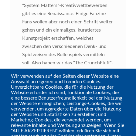
"System Matters"-Kreativwettbewerben
gibt es eine Renaissance. Einige Fanzine-
Fans wollen aber noch einen Schritt weiter
gehen und ein einmaliges, kuratiertes
Kunstprojekt erschaffen, welches
zwischen den verschiedenen Denk- und
Spielweisen des Rollenspiels vermitteln
soll. Also haben wir das "The CrunchFluff"-
Team einfach mal gefragt, wie sie sich das
Wir verwenden auf den Seiten dieser Website eine
vorgestellt haben...
Auswahl an eigenen und fremden Cookies:
Unverzichtbare Cookies, die für die Nutzung der
Website erforderlich sind; funktionale Cookies, die
eine bessere Benutzerfreundlichkeit bei der Nutzung
der Website ermöglichen; Leistungs-Cookies, die wir
verwenden, um aggregierte Daten über die Nutzung
der Website und Statistiken zu erstellen; und
Marketing-Cookies, die verwendet werden, um
relevante Inhalte und Werbung anzuzeigen. Wenn Sie
"ALLE AKZEPTIEREN" wählen, erklären Sie sich mit