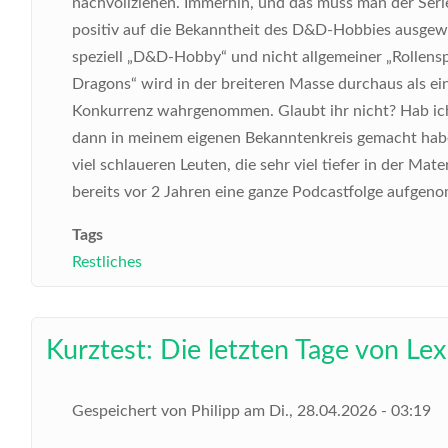
nachvollziehen. Immerhin, und das muss man der Serie
positiv auf die Bekanntheit des D&D-Hobbies ausgewir
speziell „D&D-Hobby“ und nicht allgemeiner „Rollen
Dragons“ wird in der breiteren Masse durchaus als ein
Konkurrenz wahrgenommen. Glaubt ihr nicht? Hab ich 
dann in meinem eigenen Bekanntenkreis gemacht habe.
viel schlaueren Leuten, die sehr viel tiefer in der Ma
bereits vor 2 Jahren eine ganze Podcastfolge aufgen
Tags
Restliches
Kurztest: Die letzten Tage von Lex
Gespeichert von
Philipp
am
Di., 28.04.2026 - 03:19