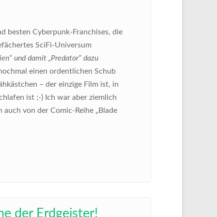
und besten Cyberpunk-Franchises, die
gefächertes SciFi-Universum
ien“ und damit „Predator“ dazu
z nochmal einen ordentlichen Schub
kästchen – der einzige Film ist, in
afen ist ;-) Ich war aber ziemlich
 ich auch von der Comic-Reihe „Blade
e der Erdgeister!