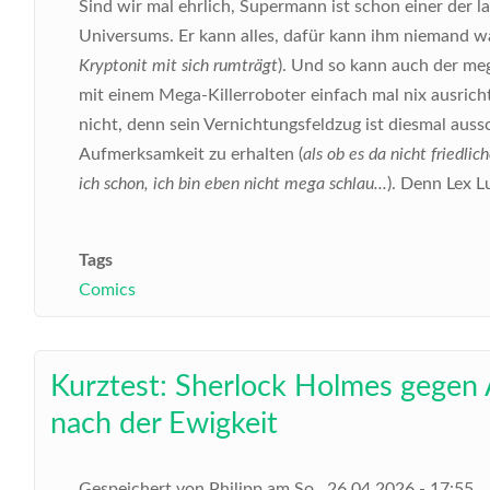
Sind wir mal ehrlich, Supermann ist schon einer der 
Universums. Er kann alles, dafür kann ihm niemand wa
Kryptonit mit sich rumträgt
). Und so kann auch der me
mit einem Mega-Killerroboter einfach mal nix ausricht
nicht, denn sein Vernichtungsfeldzug ist diesmal auss
Aufmerksamkeit zu erhalten (
als ob es da nicht friedl
ich schon, ich bin eben nicht mega schlau...
). Denn Lex L
Tags
Comics
Kurztest: Sherlock Holmes gegen 
nach der Ewigkeit
Gespeichert von
Philipp
am
So., 26.04.2026 - 17:55