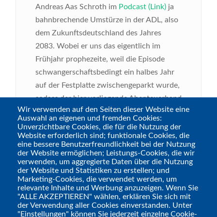
Andreas Aas Schroth im
Podcast (Link)
ja
bahnbrechende Umstürze in der ADL, also
dem Zukunftsdeutschland des Jahres
2083. Wobei er uns das eigentlich im
Frühjahr prophezeite, weil die Episode
schwangerschaftsbedingt ein halbes Jahr
auf der Festplatte zwischengeparkt wurde,
sodass der hier vorliegende Abenteuerband
Wir verwenden auf den Seiten dieser Website eine
sogar einige wenige Tage vor dem Podcast
Auswahl an eigenen und fremden Cookies:
erschien ;-) Nun hat er dank „Pegasus
Unverzichtbare Cookies, die für die Nutzung der
Website erforderlich sind; funktionale Cookies, die
Spiele“ auch seinen Weg in meine Hände
eine bessere Benutzerfreundlichkeit bei der Nutzung
gefunden, außerdem ist die Winterzeit ja in
der Website ermöglichen; Leistungs-Cookies, die wir
verwenden, um aggregierte Daten über die Nutzung
meiner Spielgruppe traditionell die
der Website und Statistiken zu erstellen; und
„Shadowrun“-Zeit, also gucken wir uns mal
Marketing-Cookies, die verwendet werden, um
relevante Inhalte und Werbung anzuzeigen. Wenn Sie
an, ob Andreas ein wenig übertrieben hat.
"ALLE AKZEPTIEREN" wählen, erklären Sie sich mit
Spoiler: Nein!
der Verwendung aller Cookies einverstanden. Unter
"Einstellungen" können Sie jederzeit einzelne Cookie-